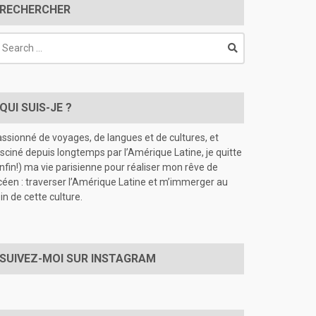
RECHERCHER
earch
r:
QUI SUIS-JE ?
ssionné de voyages, de langues et de cultures, et
sciné depuis longtemps par l’Amérique Latine, je quitte
nfin!) ma vie parisienne pour réaliser mon rêve de
céen : traverser l’Amérique Latine et m’immerger au
in de cette culture.
SUIVEZ-MOI SUR INSTAGRAM