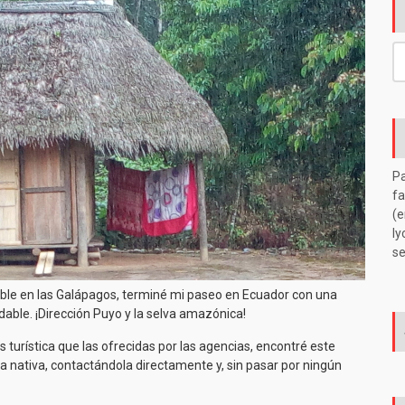
Quichua
en
la
S
Amazonía
fo
ecuatoriana
Pa
fa
(e
ly
se
dable en las Galápagos, terminé mi paseo en Ecuador con una
ble. ¡Dirección Puyo y la selva amazónica!
turística que las ofrecidas por las agencias, encontré este
 nativa, contactándola directamente y, sin pasar por ningún