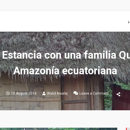
 Estancia con una familia Qu
Amazonía ecuatoriana
on
10 August 2018
Walid Maalej
Leave a Comment
ECO
IWIA
:
Estancia
con
una
familia