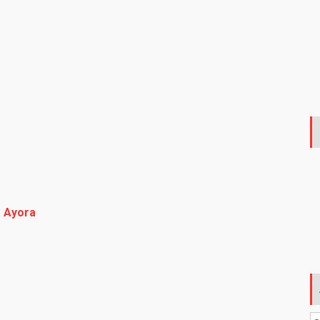
o Ayora
Ar