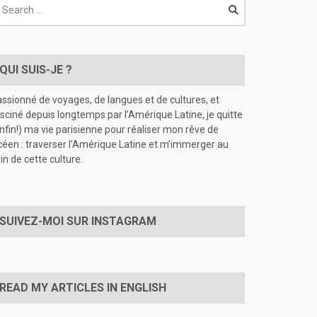
earch
r:
QUI SUIS-JE ?
ssionné de voyages, de langues et de cultures, et
sciné depuis longtemps par l’Amérique Latine, je quitte
nfin!) ma vie parisienne pour réaliser mon rêve de
céen : traverser l’Amérique Latine et m’immerger au
in de cette culture.
SUIVEZ-MOI SUR INSTAGRAM
READ MY ARTICLES IN ENGLISH