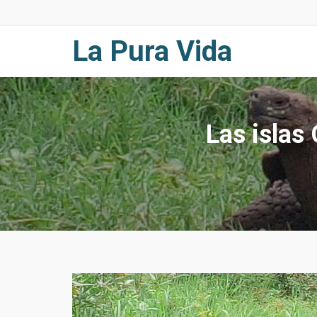
Skip
to
content
La Pura Vida
Las islas