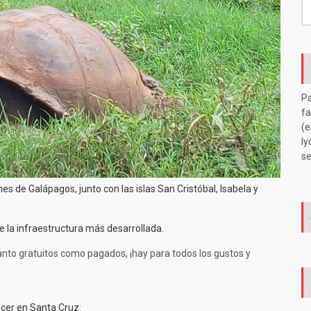
S
fo
Pa
fa
(e
ly
se
nes de Galápagos, junto con las islas San Cristóbal, Isabela y
e la infraestructura más desarrollada.
tanto gratuitos como pagados, ¡hay para todos los gustos y
acer en Santa Cruz: