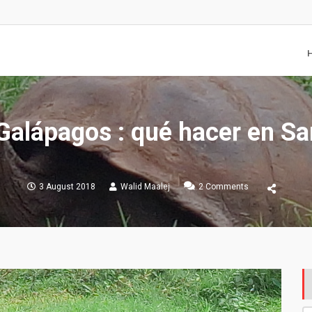
 Galápagos : qué hacer en Sa
on
3 August 2018
Walid Maalej
2 Comments
Las
islas
Galápagos
:
qué
hacer
en
Santa
Cruz
?