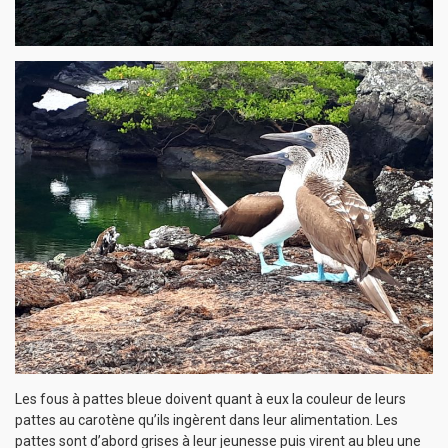
Les fous à pattes bleue doivent quant à eux la couleur de leurs
pattes au carotène qu’ils ingèrent dans leur alimentation. Les
pattes sont d’abord grises à leur jeunesse puis virent au bleu une