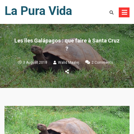
Skip
La Pura Vida
to
content
Les îles Galápagos : que faire à Santa Cruz
?
on
3 August 2018
Walid Maalej
2 Comments
Les
îles
Galápagos
:
que
faire
à
Santa
Cruz
?